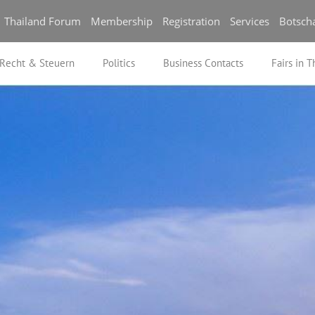
Thailand Forum
Membership
Registration
Services
Botsch
Recht & Steuern
Politics
Business Contacts
Fairs in T